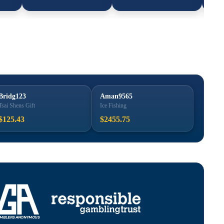
Bridg123
Aman9565
Tsai Shens Gift
Ice Fishing
$125.43
$2455.75