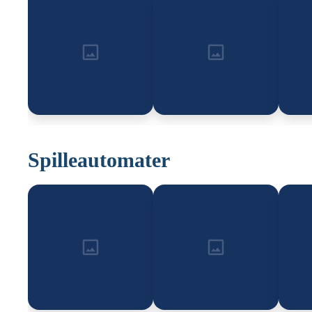
Spilleautomater