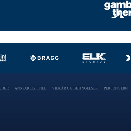
ODER
·
ANSVARLIG SPILL
·
VILKÅR OG BETINGELSER
·
PERSONVERN