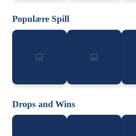
Populære Spill
Drops and Wins