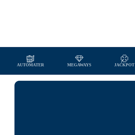
AUTOMATER
MEGAWAYS
JACKPOT