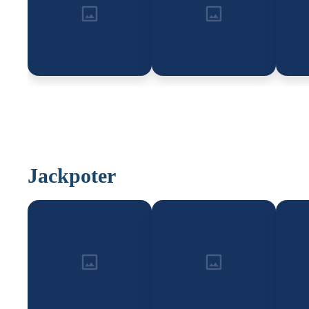
Jackpoter