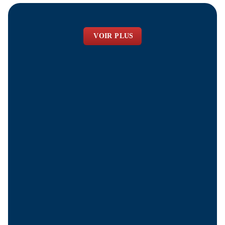
VOIR PLUS