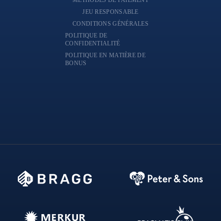
JEU RESPONSABLE
CONDITIONS GÉNÉRALES
POLITIQUE DE
CONFIDENTIALITÉ
POLITIQUE EN MATIÈRE DE
BONUS